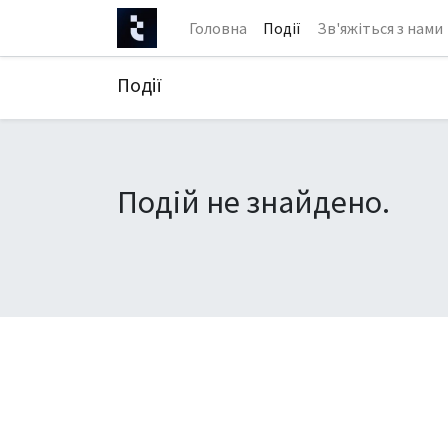
Головна
Події
Зв'яжіться з нами
Події
Подій не знайдено.