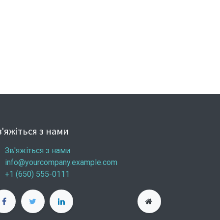
'яжіться з нами
Зв'яжіться з нами
info@yourcompany.example.com
+1 (650) 555-0111