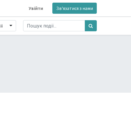
Увійти
Зв'язатися з нами
ії